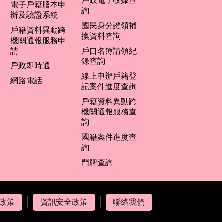
戶政電子收據查
電子戶籍謄本申
詢
辦及驗證系統
國民身分證領補
戶籍資料異動跨
換資料查詢
機關通報服務申
請
戶口名簿請領紀
錄查詢
戶政即時通
線上申辦戶籍登
網路電話
記案件進度查詢
戶籍資料異動跨
機關通報服務查
詢
國籍案件進度查
詢
門牌查詢
政策
資訊安全政策
聯絡我們