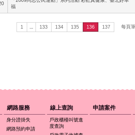
「2009同志公民運動」系列活動 彩虹真健康、臺北好幸
20
福
每頁
1
...
133
134
135
136
137
網路服務
線上查詢
申請案件
身分證掛失
戶政櫃檯叫號進
度查詢
網路預約申請