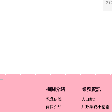
27
:::
機關介紹
業務資訊
認識信義
人口統計
首長介紹
戶政業務小精靈