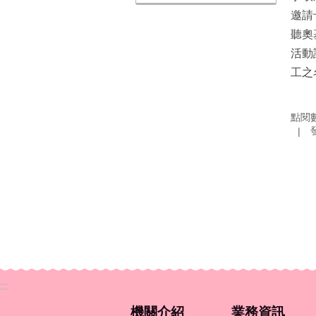
邀請
聽奧
活動
工之
點閱
:::
機關介紹
業務資訊