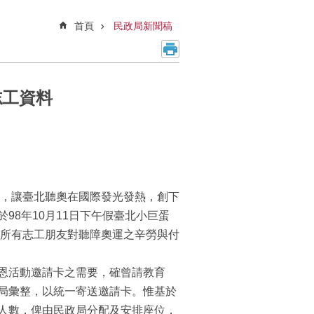
首頁
民政局新聞稿
志工資料
持，讓臺北聽奧在國際發光發熱，創下
8年10月11日下午假臺北小巨蛋
謝所有志工朋友對聽障奧運之辛勞與付
恩活動邀請卡之需要，確曾請教育
局彙整，以統一寄送邀請卡。惟基於
人數，俾由民政局分配及安排座位，