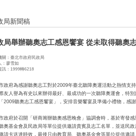
政局新聞稿
政局舉辦聽奧志工感恩饗宴 從未取得聽奧
機關：臺北市政府民政局
人：廖雪如
訊：1999轉6218
市政府為感謝聽奧志工對於2009年臺北聽障奧運活動之熱情支
際友人譽為有史以來辦得最好、最成功的一次聽障奧運會，特別於9
「2009聽奧志工感恩饗宴」，安排音樂饗宴及準備小禮物，感
市政府於召開「研商籌辦聽奧感恩晚會」協調會時，基於寄發感
聽奧基金會及民政局等單位提供邀請貴賓及志工名單，並送民政
邀請卡送達時效，最後只由教育局、聽奧基金會等單位提供邀請