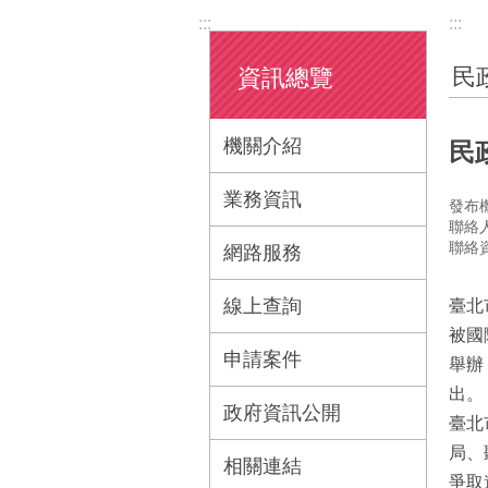
:::
:::
民
資訊總覽
機關介紹
民
業務資訊
發布
聯絡
聯絡資
網路服務
線上查詢
臺北
被國
申請案件
舉辦
出。
政府資訊公開
臺北
局、
相關連結
爭取