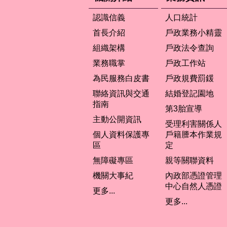
認識信義
人口統計
首長介紹
戶政業務小精靈
組織架構
戶政法令查詢
業務職掌
戶政工作站
為民服務白皮書
戶政規費罰鍰
聯絡資訊與交通
結婚登記園地
指南
第3胎宣導
主動公開資訊
受理利害關係人
個人資料保護專
戶籍謄本作業規
區
定
無障礙專區
親等關聯資料
機關大事紀
內政部憑證管理
中心自然人憑證
更多...
更多...