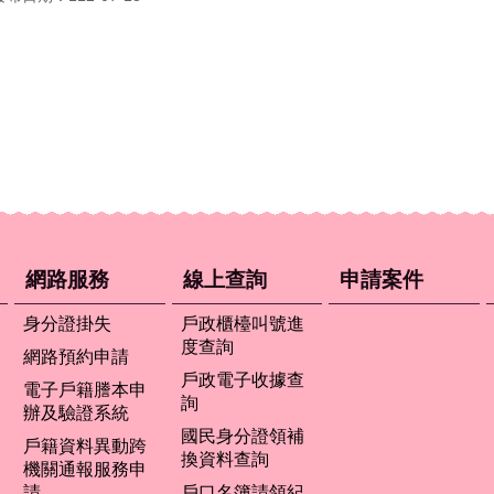
網路服務
線上查詢
申請案件
身分證掛失
戶政櫃檯叫號進
度查詢
網路預約申請
戶政電子收據查
電子戶籍謄本申
詢
辦及驗證系統
國民身分證領補
戶籍資料異動跨
換資料查詢
機關通報服務申
請
戶口名簿請領紀