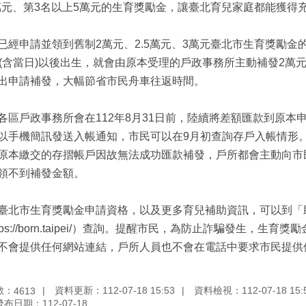
5萬元、第3名以上5萬元的生育獎勵金，讓臺北育兒家庭都能獲得
已經申請並領到舊制2萬元、2.5萬元、3萬元臺北市生育獎勵金的
日(含當日)以後出生，就會由原本受理的戶政事務所主動補發2萬
出申請補發，大幅節省市民舟車往返時間。
各區戶政事務所會在112年8月31日前，陸續將差額匯款到原本
以手機簡訊發送入帳通知，市民可以在9月初查詢存戶入帳情形
原本繳交的存摺帳戶因故無法成功匯款補發，戶所都會主動向市
領不到補發金額。
臺北市生育獎勵金申請資格，以及更多育兒補助資訊，可以到「
ttps://born.taipei/）查詢。提醒市民，為防止詐騙發生，
不會提供任何網站連結，戶所人員也不會在電話中要求市民提供
數：
資料更新：112-07-18 15:53
資料檢視：112-07-18 15:
4613
發布日期：112-07-18