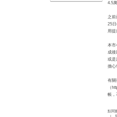
4.
之前
25
用提
本市
成後
或是
擔心
有關
（h
帳，
點閱