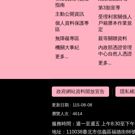
指南
第3胎宣導
主動公開資訊
受理利害關係人
個人資料保護專
戶籍謄本作業規
區
定
無障礙專區
親等關聯資料
機關大事紀
內政部憑證管理
中心自然人憑證
更多...
更多...
政府網站資料開放宣告
隱私權
更新日期
115-08-08
瀏覽人次
4614
服務時間：週一至週五 上午8:30至下午
地址：110038臺北市信義區福德街86號