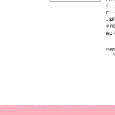
山、
席，
1席
另同
由2
點閱
:::