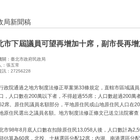
政局新聞稿
北市下屆議員可望再增加十席，副市長再增
機關：臺北市政府民政局
人：張五常
訊：27256228
行政院通過之地方制度法修正草案第33條規定，直轄市區域議
口，人口數在200萬以下者，不得超過55席；人口數超過200萬
62席。原住民議員名額部分，平地原住民或山地原住民人口在20
地原住民選出之議員名額。地方制度法修正條文已送立法院審查
北市98年8月底人口數在扣除原住民13,058人後，人口數計為2,5
額估算為60席，北投、士林選區分配12席；內湖、南港選區分配