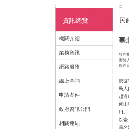
:::
:::
民
資訊總覽
機關介紹
臺
業務資訊
發布
聯絡
聯絡資
網路服務
線上查詢
依據
民人
申請案件
超過
或山
政府資訊公開
用。
以臺
相關連結
員名