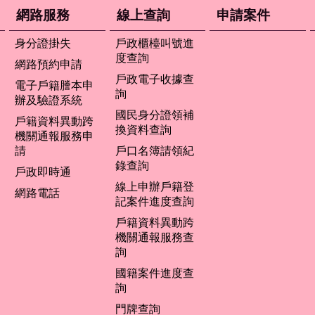
網路服務
線上查詢
申請案件
身分證掛失
戶政櫃檯叫號進
度查詢
網路預約申請
戶政電子收據查
電子戶籍謄本申
詢
辦及驗證系統
國民身分證領補
戶籍資料異動跨
換資料查詢
機關通報服務申
請
戶口名簿請領紀
錄查詢
戶政即時通
線上申辦戶籍登
網路電話
記案件進度查詢
戶籍資料異動跨
機關通報服務查
詢
國籍案件進度查
詢
門牌查詢