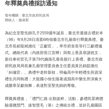
年釋奠典禮採訪通知
發布機關：臺北市政府民政局
聯絡人：施淑梨
為紀念至聖先師孔子2559週年誕辰，臺北市遵循古禮於本
（98）年9月28日清晨6時假臺北市孔廟恭行釋奠典禮。臺
北市長郝龍斌擔任「正獻官」，率市府首長等行三獻禮儀
式。總統代表（內政部長江宜樺）與祭上香及恭讀祝文，
新任奉祀官孔子第79代嫡孫孔垂長親行上香禮。臺北市政
府民政局局長兼孔廟管理委員會主任委員黃呂錦茹擔任
「糾儀官」。典禮中老幹新枝，明倫高中年輕禮生與資深
禮生共同執禮；大龍國小佾生隨著成淵高中樂生所演奏大
成樂章呈獻佾舞，表達對至聖先師的尊敬。
釋奠典禮後，「禮門仁路 出類拔粹」活動，參禮民眾將體
驗過聰慧門、拔智慧毛（筆）之傳統古禮，並於孔廟園區