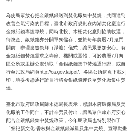
為使民眾放心把金銀紙錢送到焚化廠集中焚燒，共同達到
改善空氣污染的目標，臺北市政府規劃在內湖焚化廠進行
金銀紙錢專爐專燒，同時北投、木柵焚化廠則協助收運，
待燒金、銀紙錢亦分開單獨儲存，並於每年農曆7月鬼門
開前，辦理稟告祭拜（淨爐）儀式，讓民眾更加安心。有
金銀紙錢焚燒需求之寺廟、機關或團體，可於農曆7月向
區公所或里辦公處領取「金銀紙錢集中焚燒通行證」或自
行至民政局網頁http://ca.gov.taipei/、各區公所網頁下載列
印，填妥後憑通行證自行將金銀紙錢運送至焚化廠集中焚
燒。
臺北市政府民政局陳永德局長表示，感謝本府環保局及焚
化廠的工作同仁，不計辛勞及付出，讓民眾信賴市府安心
配合金銀紙錢集中焚燒政策，今年民政局也特別製作了
「祭祀新文化-香枝與金銀紙錢減量及集中焚燒」宣導動畫