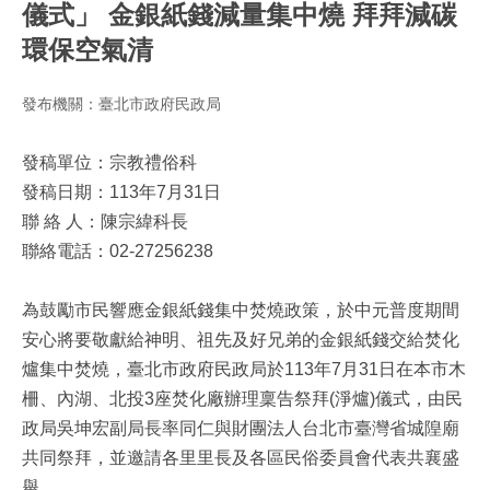
儀式」 金銀紙錢減量集中燒 拜拜減碳
環保空氣清
發布機關：臺北市政府民政局
發稿單位：宗教禮俗科
發稿日期：113年7月31日
聯 絡 人：陳宗緯科長
聯絡電話：02-27256238
為鼓勵市民響應金銀紙錢集中焚燒政策，於中元普度期間
安心將要敬獻給神明、祖先及好兄弟的金銀紙錢交給焚化
爐集中焚燒，臺北市政府民政局於113年7月31日在本市木
柵、內湖、北投3座焚化廠辦理稟告祭拜(淨爐)儀式，由民
政局吳坤宏副局長率同仁與財團法人台北市臺灣省城隍廟
共同祭拜，並邀請各里里長及各區民俗委員會代表共襄盛
舉。