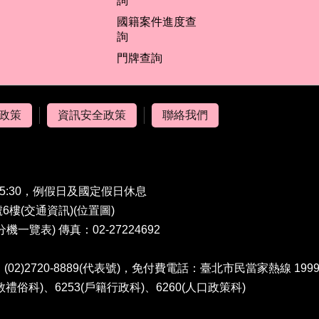
詢
國籍案件進度查
詢
門牌查詢
政策
資訊安全政策
聯絡我們
5:30，例假日及國定假日休息
6樓(
交通資訊
)(
位置圖
)
分機一覽表
) 傳真：02-27224692
2)2720-8889(代表號)，免付費電話：臺北市民當家熱線 1999
教禮俗科)、6253(戶籍行政科)、6260(人口政策科)