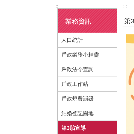
:::
:::
第
業務資訊
人口統計
戶政業務小精靈
戶政法令查詢
戶政工作站
戶政規費罰鍰
結婚登記園地
第3胎宣導