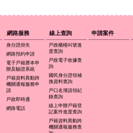
網路服務
線上查詢
申請案件
身分證掛失
戶政櫃檯叫號進
度查詢
網路預約申請
戶政電子收據查
電子戶籍謄本申
詢
辦及驗證系統
國民身分證領補
戶籍資料異動跨
換資料查詢
機關通報服務申
請
戶口名簿請領紀
錄查詢
戶政即時通
線上申辦戶籍登
網路電話
記案件進度查詢
戶籍資料異動跨
機關通報服務查