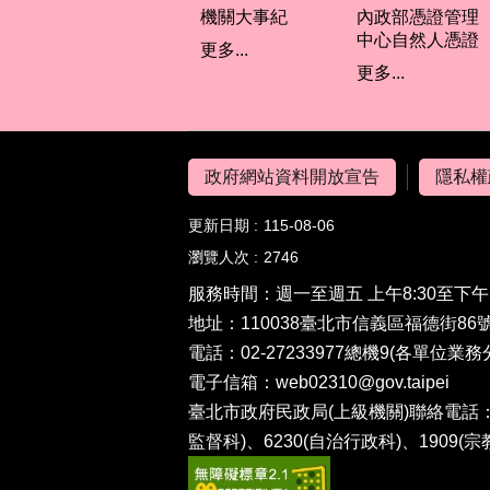
機關大事紀
內政部憑證管理
中心自然人憑證
更多...
更多...
政府網站資料開放宣告
隱私權
更新日期
115-08-06
瀏覽人次
2746
服務時間：週一至週五 上午8:30至下午
地址：110038臺北市信義區福德街86號
電話：02-27233977總機9(
各單位業務
電子信箱：
web02310@gov.taipei
臺北市政府民政局(上級機關)聯絡電話：(0
監督科)、6230(自治行政科)、1909(宗