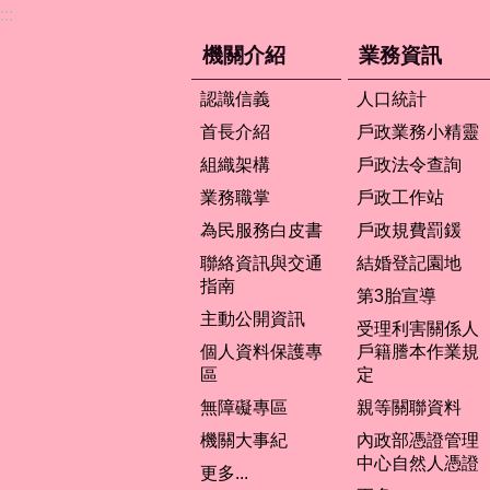
:::
機關介紹
業務資訊
認識信義
人口統計
首長介紹
戶政業務小精靈
組織架構
戶政法令查詢
業務職掌
戶政工作站
為民服務白皮書
戶政規費罰鍰
聯絡資訊與交通
結婚登記園地
指南
第3胎宣導
主動公開資訊
受理利害關係人
個人資料保護專
戶籍謄本作業規
區
定
無障礙專區
親等關聯資料
機關大事紀
內政部憑證管理
中心自然人憑證
更多...