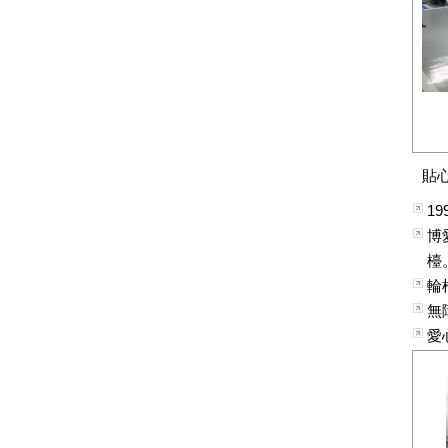
貼
1
博
檯
輪
無
愛