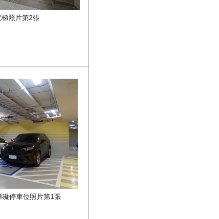
電梯照片第2張
障礙停車位照片第1張