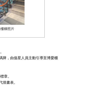
礙樓梯照片
絡。
碼牌，由值星人員主動引導至博愛櫃
級標章。
代填書表。