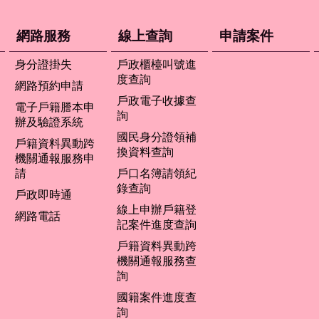
網路服務
線上查詢
申請案件
身分證掛失
戶政櫃檯叫號進
度查詢
網路預約申請
戶政電子收據查
電子戶籍謄本申
詢
辦及驗證系統
國民身分證領補
戶籍資料異動跨
換資料查詢
機關通報服務申
請
戶口名簿請領紀
錄查詢
戶政即時通
線上申辦戶籍登
網路電話
記案件進度查詢
戶籍資料異動跨
機關通報服務查
詢
國籍案件進度查
詢