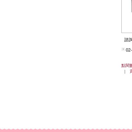
諮
02
點閱