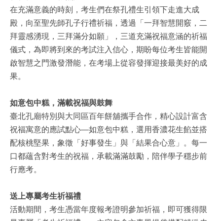
在充滿意義的時刻，考生們在祭孔禮生引領下走進大成
殿，向至聖先師孔子行禮祈福，透過「一拜智慧開竅，二
拜靈感湧現，三拜滿分如願」，三道充滿祝福意涵的祈福
儀式，為即將到來的考試注入信心，期盼每位考生皆能開
啟智慧之門激發潛能，在考場上從容發揮迎接最美好的成
果。
如意包中糕，滿載祝福與鼓舞
臺北孔廟特別與大同區百年餅舖攜手合作，精心設計富含
祝福寓意的應試點心—如意包中糕，選用香濃花生餡並搭
配核桃堅果，象徵「好事發生」與「結果合心意」。每一
口都蘊含對考生的祝福，承載滿滿鼓勵，陪伴學子穩步前
行應考。
送上專屬考生祈福禮
活動期間，考生憑當年度報考證明參加祈福，即可獲得限