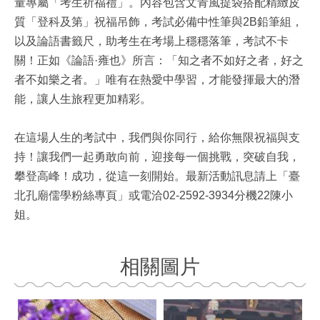
量專屬「考生祈福禮」。內容包含文青風提袋搭配精緻皮
質「登科及第」祝福吊飾，考試必備中性筆與2B鉛筆組，
以及論語書籤尺，助考生在考場上穩穩落筆，考試不卡
關！正如《論語·雍也》所言：「知之者不如好之者，好之
者不如樂之者。」唯有在熱愛中學習，才能發揮最大的潛
能，讓人生旅程更加精彩。
在這場人生的考試中，我們與你同行，給你無限祝福與支
持！讓我們一起勇敢向前，迎接每一個挑戰，突破自我，
攀登高峰！成功，從這一刻開始。最新活動訊息請上「臺
北孔廟儒學粉絲專頁」或電洽02-2592-3934分機22陳小
姐。
相關圖片