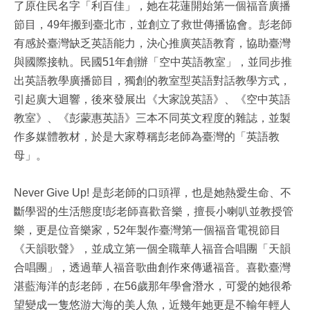
了原住民名字「利百佳」，她在花蓮開始第一個福音廣播
節目，49年搬到臺北市，並創立了救世傳播協會。彭老師
有感於臺灣缺乏英語能力，決心推廣英語教育，協助臺灣
與國際接軌。民國51年創辦「空中英語教室」，並同步推
出英語教學廣播節目，獨創的教室型英語對話教學方式，
引起廣大迴響，後來發展出《大家說英語》、《空中英語
教室》、《彭蒙惠英語》三本不同英文程度的雜誌，並製
作多媒體教材，於是大家尊稱彭老師為臺灣的「英語教
母」。
Never Give Up! 是彭老師的口頭禪，也是她熱愛生命、不
斷學習的生活態度!彭老師喜歡音樂，擅長小喇叭並教授管
樂，更是位音樂家，52年製作臺灣第一個福音電視節目
《天韻歌聲》，並成立第一個全職華人福音合唱團「天韻
合唱團」，透過華人福音歌曲創作來傳遞福音。喜歡臺灣
湛藍海洋的彭老師，在56歲那年學會潛水，可愛的她很希
望變成一隻悠游大海的美人魚，近幾年她更是不輸年輕人