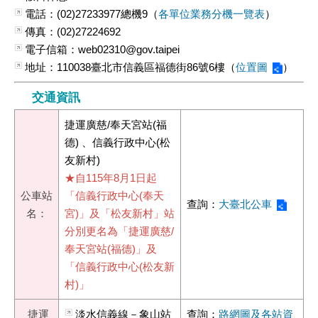
電話：(02)27233977總機9（
各單位業務分機一覽表
）
傳真：(02)27224692
電子信箱：web02310@gov.taipei
地址：110038臺北市信義區福德街86號6樓（
位置圖
）
交通資訊
捷運廣慈/奉天宮站(福
德) 、信義行政中心(松
友新村)
★自115年8月1日起
公車站
「信義行政中心(奉天
查詢：
大臺北公車
名：
宮)」及「松友新村」站
分別更名為「捷運廣慈/
奉天宮站(福德)」及
「信義行政中心(松友新
村)」
捷運
淡水信義線－象山站
查詢：
路網圖及各站資